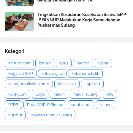
dengan Bimbingan Guru IPA
Tingkatkan Kesadaran Kesehatan Siswa, SMP
IP BINNUR Melakukan Kerja Sama dengan
Puskesmas Sulang.
Kategori
annuronitah
binnur
guru
hadroh
Kabar
Kegiatan SMP
kelas digital
kelas jurnalistik
kelas jurnalistik. binnur
kelas riset
koperasi
kurikulum
Logo
madin
madin sulang
PAS
PPDB
Profil SMP IP Binnur
smpbinnur
sulang
visi misi
Yayasan Binnur Sulang