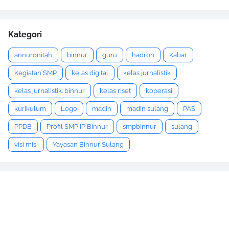
Kategori
annuronitah
binnur
guru
hadroh
Kabar
Kegiatan SMP
kelas digital
kelas jurnalistik
kelas jurnalistik. binnur
kelas riset
koperasi
kurikulum
Logo
madin
madin sulang
PAS
PPDB
Profil SMP IP Binnur
smpbinnur
sulang
visi misi
Yayasan Binnur Sulang