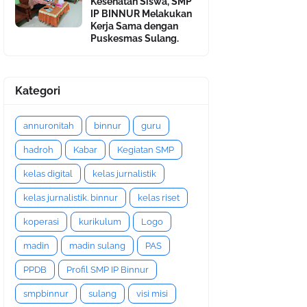
Kesehatan Siswa, SMP
IP BINNUR Melakukan
Kerja Sama dengan
Puskesmas Sulang.
Kategori
annuronitah
binnur
guru
hadroh
Kabar
Kegiatan SMP
kelas digital
kelas jurnalistik
kelas jurnalistik. binnur
kelas riset
koperasi
kurikulum
Logo
madin
madin sulang
PAS
PPDB
Profil SMP IP Binnur
smpbinnur
sulang
visi misi