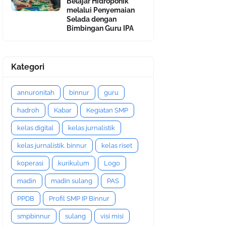
Belajar Hidroponik
melalui Penyemaian
Selada dengan
Bimbingan Guru IPA
Kategori
annuronitah
binnur
guru
hadroh
Kabar
Kegiatan SMP
kelas digital
kelas jurnalistik
kelas jurnalistik. binnur
kelas riset
koperasi
kurikulum
Logo
madin
madin sulang
PAS
PPDB
Profil SMP IP Binnur
smpbinnur
sulang
visi misi