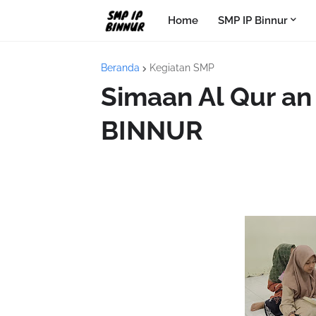
Home
SMP IP Binnur
Beranda
Kegiatan SMP
Simaan Al Qur an 
BINNUR